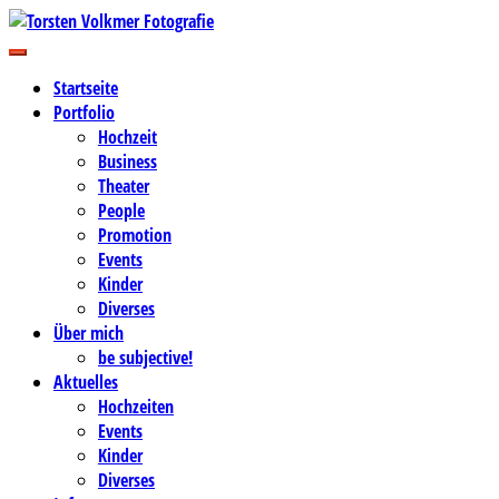
Zum
Inhalt
Business-, Portrait- und Hochzeitsfotografie
springen
Torsten Volkmer Fotografie
Startseite
Portfolio
Hochzeit
Business
Theater
People
Promotion
Events
Kinder
Diverses
Über mich
be subjective!
Aktuelles
Hochzeiten
Events
Kinder
Diverses