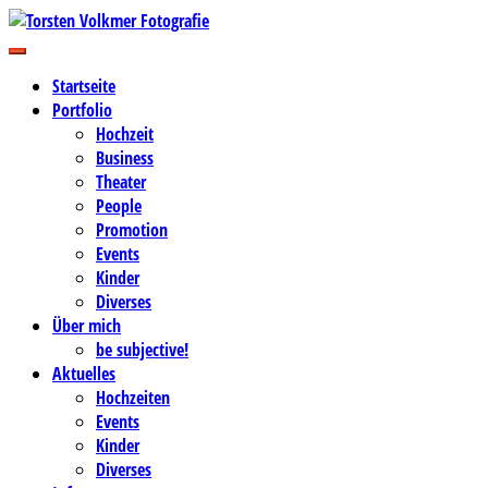
Zum
Inhalt
Business-, Portrait- und Hochzeitsfotografie
springen
Torsten Volkmer Fotografie
Startseite
Portfolio
Hochzeit
Business
Theater
People
Promotion
Events
Kinder
Diverses
Über mich
be subjective!
Aktuelles
Hochzeiten
Events
Kinder
Diverses