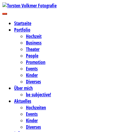
Zum
Inhalt
Business-, Portrait- und Hochzeitsfotografie
springen
Torsten Volkmer Fotografie
Startseite
Portfolio
Hochzeit
Business
Theater
People
Promotion
Events
Kinder
Diverses
Über mich
be subjective!
Aktuelles
Hochzeiten
Events
Kinder
Diverses