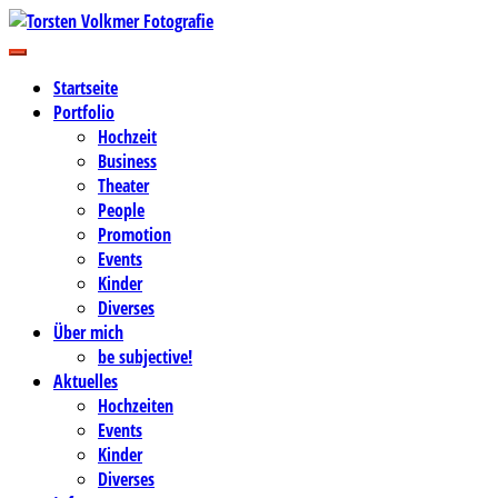
Zum
Inhalt
Business-, Portrait- und Hochzeitsfotografie
springen
Torsten Volkmer Fotografie
Startseite
Portfolio
Hochzeit
Business
Theater
People
Promotion
Events
Kinder
Diverses
Über mich
be subjective!
Aktuelles
Hochzeiten
Events
Kinder
Diverses