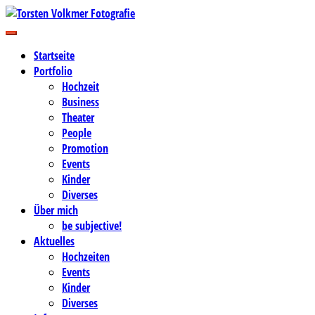
Zum
Inhalt
Business-, Portrait- und Hochzeitsfotografie
springen
Torsten Volkmer Fotografie
Startseite
Portfolio
Hochzeit
Business
Theater
People
Promotion
Events
Kinder
Diverses
Über mich
be subjective!
Aktuelles
Hochzeiten
Events
Kinder
Diverses