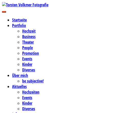
Zum
Inhalt
Business-, Portrait- und Hochzeitsfotografie
springen
Torsten Volkmer Fotografie
Startseite
Portfolio
Hochzeit
Business
Theater
People
Promotion
Events
Kinder
Diverses
Über mich
be subjective!
Aktuelles
Hochzeiten
Events
Kinder
Diverses