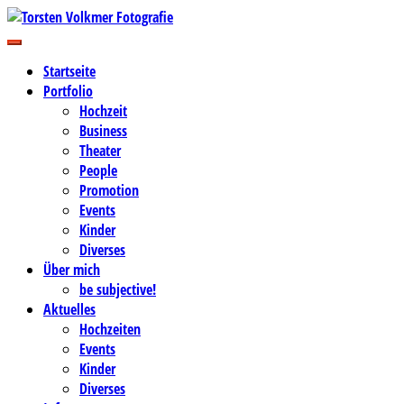
Zum
Inhalt
Business-, Portrait- und Hochzeitsfotografie
springen
Torsten Volkmer Fotografie
Startseite
Portfolio
Hochzeit
Business
Theater
People
Promotion
Events
Kinder
Diverses
Über mich
be subjective!
Aktuelles
Hochzeiten
Events
Kinder
Diverses