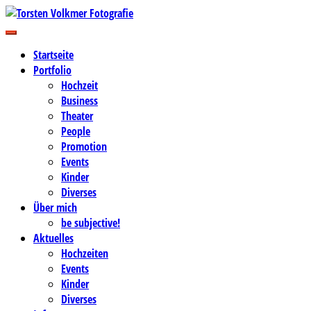
Zum
Inhalt
Business-, Portrait- und Hochzeitsfotografie
springen
Torsten Volkmer Fotografie
Startseite
Portfolio
Hochzeit
Business
Theater
People
Promotion
Events
Kinder
Diverses
Über mich
be subjective!
Aktuelles
Hochzeiten
Events
Kinder
Diverses