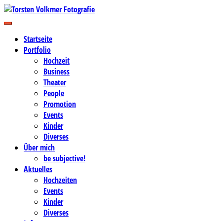
Zum
Inhalt
Business-, Portrait- und Hochzeitsfotografie
springen
Torsten Volkmer Fotografie
Startseite
Portfolio
Hochzeit
Business
Theater
People
Promotion
Events
Kinder
Diverses
Über mich
be subjective!
Aktuelles
Hochzeiten
Events
Kinder
Diverses