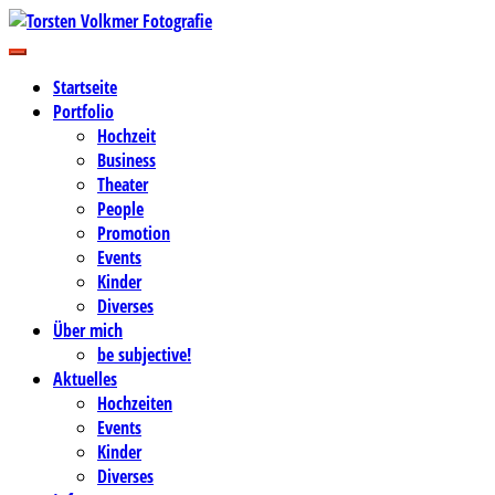
Zum
Inhalt
Business-, Portrait- und Hochzeitsfotografie
springen
Torsten Volkmer Fotografie
Startseite
Portfolio
Hochzeit
Business
Theater
People
Promotion
Events
Kinder
Diverses
Über mich
be subjective!
Aktuelles
Hochzeiten
Events
Kinder
Diverses