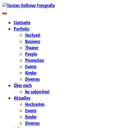
Zum
Inhalt
Business-, Portrait- und Hochzeitsfotografie
springen
Torsten Volkmer Fotografie
Startseite
Portfolio
Hochzeit
Business
Theater
People
Promotion
Events
Kinder
Diverses
Über mich
be subjective!
Aktuelles
Hochzeiten
Events
Kinder
Diverses