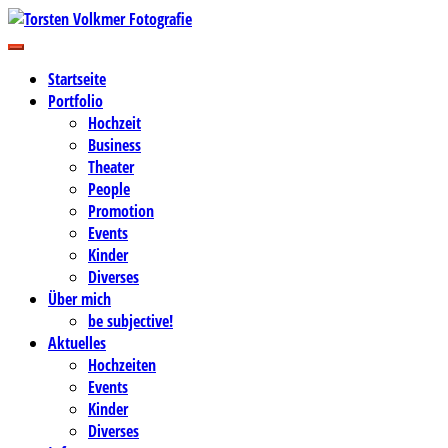
Zum
Inhalt
Business-, Portrait- und Hochzeitsfotografie
springen
Torsten Volkmer Fotografie
Startseite
Portfolio
Hochzeit
Business
Theater
People
Promotion
Events
Kinder
Diverses
Über mich
be subjective!
Aktuelles
Hochzeiten
Events
Kinder
Diverses