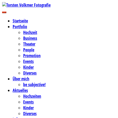
Zum
Inhalt
Business-, Portrait- und Hochzeitsfotografie
springen
Torsten Volkmer Fotografie
Startseite
Portfolio
Hochzeit
Business
Theater
People
Promotion
Events
Kinder
Diverses
Über mich
be subjective!
Aktuelles
Hochzeiten
Events
Kinder
Diverses