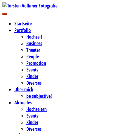
Zum
Inhalt
Business-, Portrait- und Hochzeitsfotografie
springen
Torsten Volkmer Fotografie
Startseite
Portfolio
Hochzeit
Business
Theater
People
Promotion
Events
Kinder
Diverses
Über mich
be subjective!
Aktuelles
Hochzeiten
Events
Kinder
Diverses