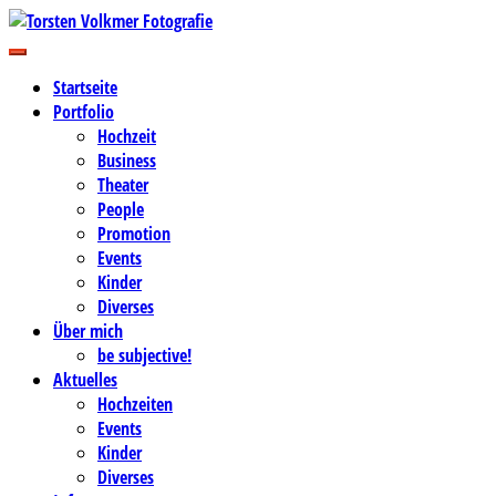
Zum
Inhalt
Business-, Portrait- und Hochzeitsfotografie
springen
Torsten Volkmer Fotografie
Startseite
Portfolio
Hochzeit
Business
Theater
People
Promotion
Events
Kinder
Diverses
Über mich
be subjective!
Aktuelles
Hochzeiten
Events
Kinder
Diverses