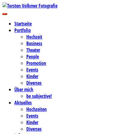
Zum
Inhalt
Business-, Portrait- und Hochzeitsfotografie
springen
Torsten Volkmer Fotografie
Startseite
Portfolio
Hochzeit
Business
Theater
People
Promotion
Events
Kinder
Diverses
Über mich
be subjective!
Aktuelles
Hochzeiten
Events
Kinder
Diverses