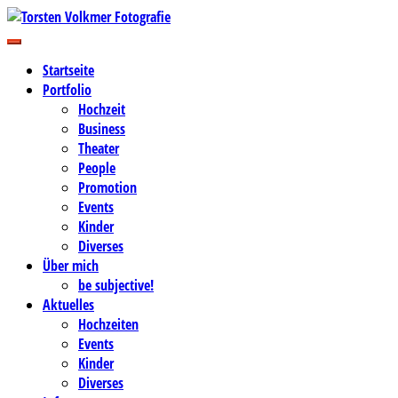
Zum
Inhalt
Business-, Portrait- und Hochzeitsfotografie
springen
Torsten Volkmer Fotografie
Startseite
Portfolio
Hochzeit
Business
Theater
People
Promotion
Events
Kinder
Diverses
Über mich
be subjective!
Aktuelles
Hochzeiten
Events
Kinder
Diverses