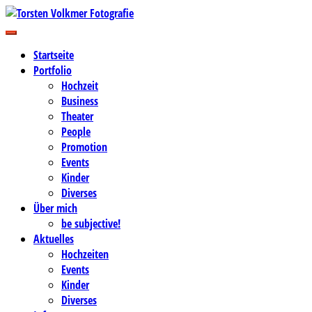
Zum
Inhalt
Business-, Portrait- und Hochzeitsfotografie
springen
Torsten Volkmer Fotografie
Startseite
Portfolio
Hochzeit
Business
Theater
People
Promotion
Events
Kinder
Diverses
Über mich
be subjective!
Aktuelles
Hochzeiten
Events
Kinder
Diverses