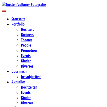
Zum
Inhalt
Business-, Portrait- und Hochzeitsfotografie
springen
Torsten Volkmer Fotografie
Startseite
Portfolio
Hochzeit
Business
Theater
People
Promotion
Events
Kinder
Diverses
Über mich
be subjective!
Aktuelles
Hochzeiten
Events
Kinder
Diverses