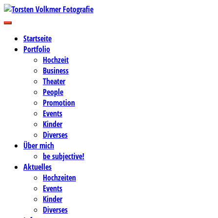
Zum
Inhalt
Business-, Portrait- und Hochzeitsfotografie
springen
Torsten Volkmer Fotografie
Startseite
Portfolio
Hochzeit
Business
Theater
People
Promotion
Events
Kinder
Diverses
Über mich
be subjective!
Aktuelles
Hochzeiten
Events
Kinder
Diverses