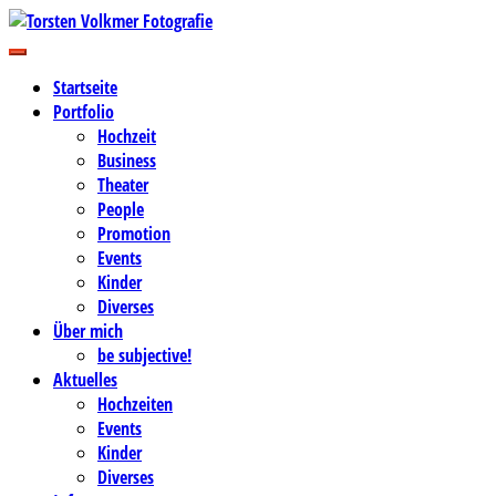
Zum
Inhalt
Business-, Portrait- und Hochzeitsfotografie
springen
Torsten Volkmer Fotografie
Startseite
Portfolio
Hochzeit
Business
Theater
People
Promotion
Events
Kinder
Diverses
Über mich
be subjective!
Aktuelles
Hochzeiten
Events
Kinder
Diverses