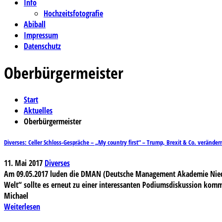
Info
Hochzeitsfotografie
Abiball
Impressum
Datenschutz
Oberbürgermeister
Start
Aktuelles
Oberbürgermeister
Diverses: Celler Schloss-Gespräche – „My country first“ – Trump, Brexit & Co. veränder
11. Mai 2017
Diverses
Am 09.05.2017 luden die DMAN (Deutsche Management Akademie Nieders
Welt“ sollte es erneut zu einer interessanten Podiumsdiskussion komm
Michael
Weiterlesen