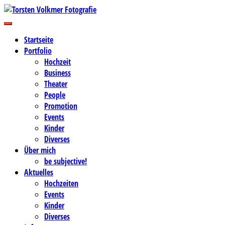
Zum
Inhalt
Business-, Portrait- und Hochzeitsfotografie
springen
Torsten Volkmer Fotografie
Startseite
Portfolio
Hochzeit
Business
Theater
People
Promotion
Events
Kinder
Diverses
Über mich
be subjective!
Aktuelles
Hochzeiten
Events
Kinder
Diverses