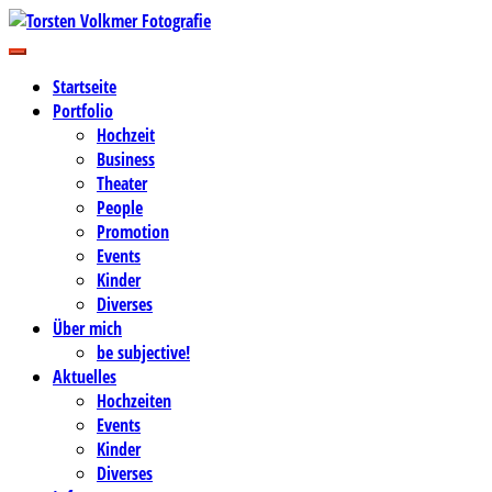
Zum
Inhalt
Business-, Portrait- und Hochzeitsfotografie
springen
Torsten Volkmer Fotografie
Startseite
Portfolio
Hochzeit
Business
Theater
People
Promotion
Events
Kinder
Diverses
Über mich
be subjective!
Aktuelles
Hochzeiten
Events
Kinder
Diverses