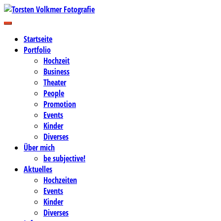
Zum
Inhalt
Business-, Portrait- und Hochzeitsfotografie
springen
Torsten Volkmer Fotografie
Startseite
Portfolio
Hochzeit
Business
Theater
People
Promotion
Events
Kinder
Diverses
Über mich
be subjective!
Aktuelles
Hochzeiten
Events
Kinder
Diverses