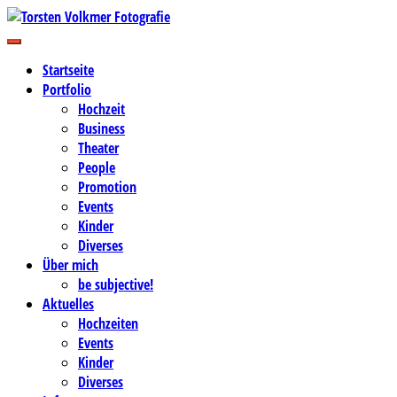
Zum
Inhalt
Business-, Portrait- und Hochzeitsfotografie
springen
Torsten Volkmer Fotografie
Startseite
Portfolio
Hochzeit
Business
Theater
People
Promotion
Events
Kinder
Diverses
Über mich
be subjective!
Aktuelles
Hochzeiten
Events
Kinder
Diverses