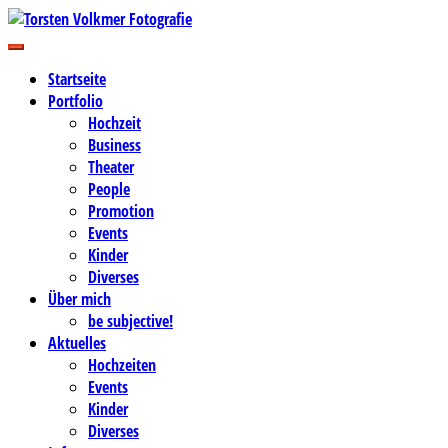
Zum
Inhalt
Business-, Portrait- und Hochzeitsfotografie
springen
Torsten Volkmer Fotografie
Startseite
Portfolio
Hochzeit
Business
Theater
People
Promotion
Events
Kinder
Diverses
Über mich
be subjective!
Aktuelles
Hochzeiten
Events
Kinder
Diverses