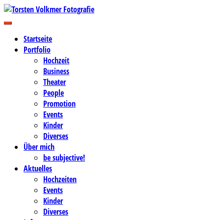
Zum
Inhalt
Business-, Portrait- und Hochzeitsfotografie
springen
Torsten Volkmer Fotografie
Startseite
Portfolio
Hochzeit
Business
Theater
People
Promotion
Events
Kinder
Diverses
Über mich
be subjective!
Aktuelles
Hochzeiten
Events
Kinder
Diverses