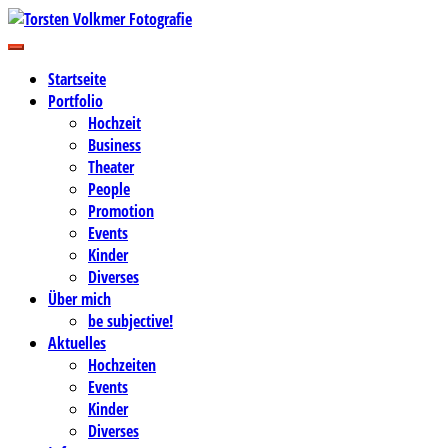
Zum
Inhalt
Business-, Portrait- und Hochzeitsfotografie
springen
Torsten Volkmer Fotografie
Startseite
Portfolio
Hochzeit
Business
Theater
People
Promotion
Events
Kinder
Diverses
Über mich
be subjective!
Aktuelles
Hochzeiten
Events
Kinder
Diverses