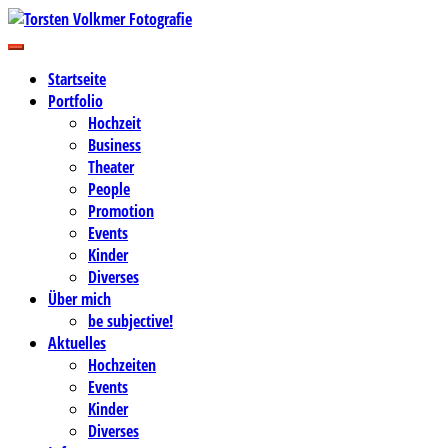
Zum
Inhalt
Business-, Portrait- und Hochzeitsfotografie
springen
Torsten Volkmer Fotografie
Startseite
Portfolio
Hochzeit
Business
Theater
People
Promotion
Events
Kinder
Diverses
Über mich
be subjective!
Aktuelles
Hochzeiten
Events
Kinder
Diverses