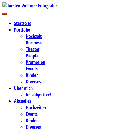
Zum
Inhalt
Business-, Portrait- und Hochzeitsfotografie
springen
Torsten Volkmer Fotografie
Startseite
Portfolio
Hochzeit
Business
Theater
People
Promotion
Events
Kinder
Diverses
Über mich
be subjective!
Aktuelles
Hochzeiten
Events
Kinder
Diverses