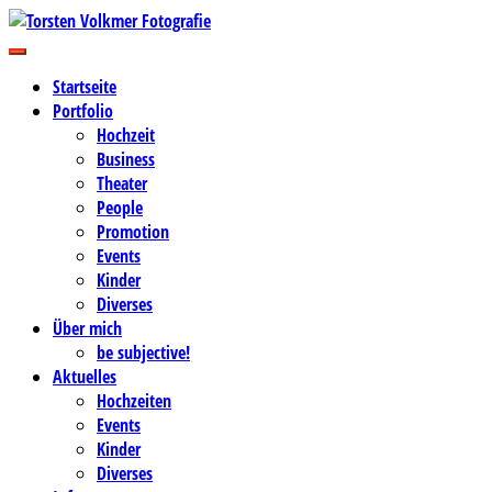
Zum
Inhalt
Business-, Portrait- und Hochzeitsfotografie
springen
Torsten Volkmer Fotografie
Startseite
Portfolio
Hochzeit
Business
Theater
People
Promotion
Events
Kinder
Diverses
Über mich
be subjective!
Aktuelles
Hochzeiten
Events
Kinder
Diverses