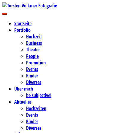
Zum
Inhalt
Business-, Portrait- und Hochzeitsfotografie
springen
Torsten Volkmer Fotografie
Startseite
Portfolio
Hochzeit
Business
Theater
People
Promotion
Events
Kinder
Diverses
Über mich
be subjective!
Aktuelles
Hochzeiten
Events
Kinder
Diverses