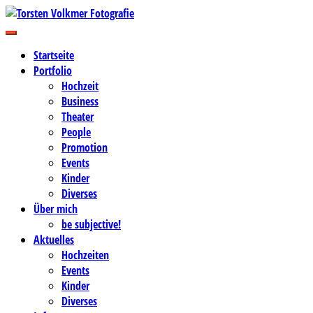
Zum
Inhalt
Business-, Portrait- und Hochzeitsfotografie
springen
Torsten Volkmer Fotografie
Startseite
Portfolio
Hochzeit
Business
Theater
People
Promotion
Events
Kinder
Diverses
Über mich
be subjective!
Aktuelles
Hochzeiten
Events
Kinder
Diverses