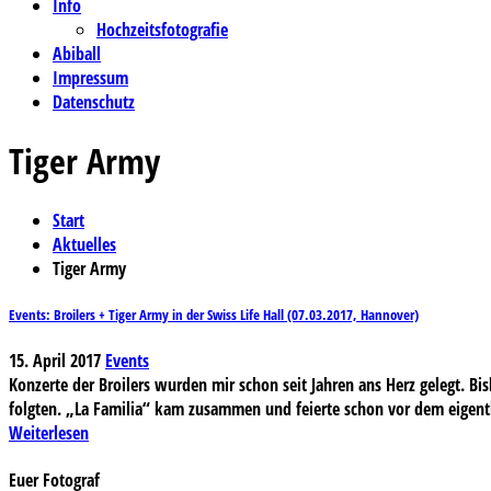
Info
Hochzeitsfotografie
Abiball
Impressum
Datenschutz
Tiger Army
Start
Aktuelles
Tiger Army
Events: Broilers + Tiger Army in der Swiss Life Hall (07.03.2017, Hannover)
15. April 2017
Events
Konzerte der Broilers wurden mir schon seit Jahren ans Herz gelegt. Bis
folgten. „La Familia“ kam zusammen und feierte schon vor dem eigent
Weiterlesen
Euer Fotograf