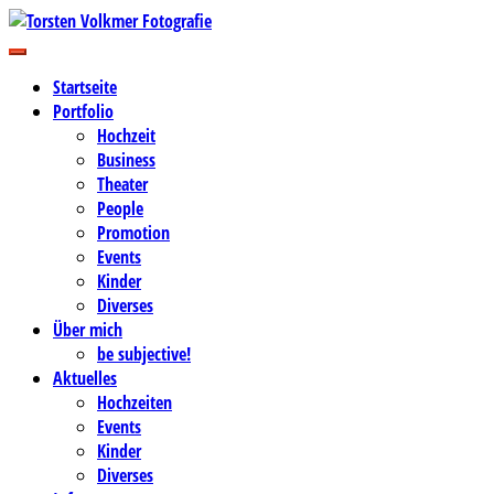
Zum
Inhalt
Business-, Portrait- und Hochzeitsfotografie
springen
Torsten Volkmer Fotografie
Startseite
Portfolio
Hochzeit
Business
Theater
People
Promotion
Events
Kinder
Diverses
Über mich
be subjective!
Aktuelles
Hochzeiten
Events
Kinder
Diverses