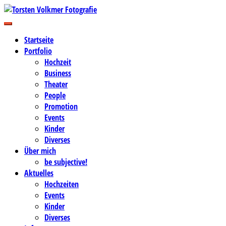
Zum
Inhalt
Business-, Portrait- und Hochzeitsfotografie
springen
Torsten Volkmer Fotografie
Startseite
Portfolio
Hochzeit
Business
Theater
People
Promotion
Events
Kinder
Diverses
Über mich
be subjective!
Aktuelles
Hochzeiten
Events
Kinder
Diverses