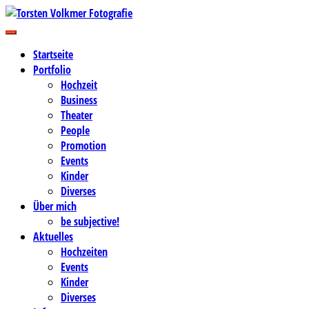
Zum
Inhalt
Business-, Portrait- und Hochzeitsfotografie
springen
Torsten Volkmer Fotografie
Startseite
Portfolio
Hochzeit
Business
Theater
People
Promotion
Events
Kinder
Diverses
Über mich
be subjective!
Aktuelles
Hochzeiten
Events
Kinder
Diverses