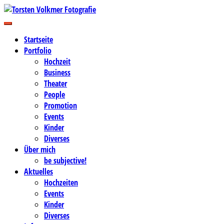
Zum
Inhalt
Business-, Portrait- und Hochzeitsfotografie
springen
Torsten Volkmer Fotografie
Startseite
Portfolio
Hochzeit
Business
Theater
People
Promotion
Events
Kinder
Diverses
Über mich
be subjective!
Aktuelles
Hochzeiten
Events
Kinder
Diverses