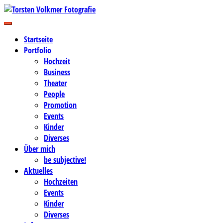
Zum
Inhalt
Business-, Portrait- und Hochzeitsfotografie
springen
Torsten Volkmer Fotografie
Startseite
Portfolio
Hochzeit
Business
Theater
People
Promotion
Events
Kinder
Diverses
Über mich
be subjective!
Aktuelles
Hochzeiten
Events
Kinder
Diverses