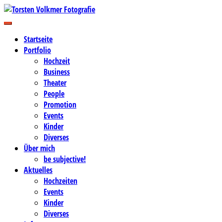
Zum
Inhalt
Business-, Portrait- und Hochzeitsfotografie
springen
Torsten Volkmer Fotografie
Startseite
Portfolio
Hochzeit
Business
Theater
People
Promotion
Events
Kinder
Diverses
Über mich
be subjective!
Aktuelles
Hochzeiten
Events
Kinder
Diverses