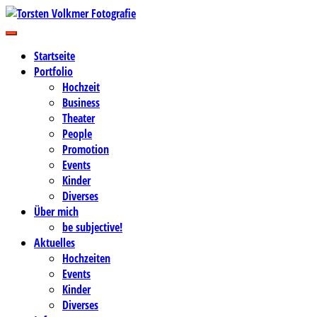
Zum
Inhalt
Business-, Portrait- und Hochzeitsfotografie
springen
Torsten Volkmer Fotografie
Startseite
Portfolio
Hochzeit
Business
Theater
People
Promotion
Events
Kinder
Diverses
Über mich
be subjective!
Aktuelles
Hochzeiten
Events
Kinder
Diverses