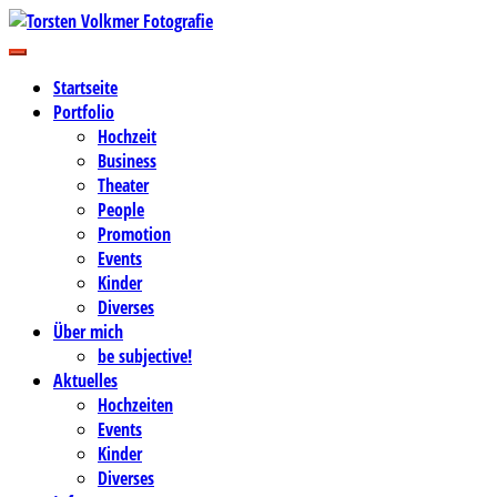
Zum
Inhalt
Business-, Portrait- und Hochzeitsfotografie
springen
Torsten Volkmer Fotografie
Startseite
Portfolio
Hochzeit
Business
Theater
People
Promotion
Events
Kinder
Diverses
Über mich
be subjective!
Aktuelles
Hochzeiten
Events
Kinder
Diverses