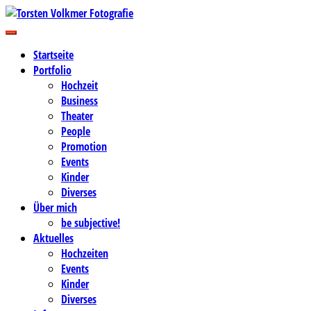
Zum
Inhalt
Business-, Portrait- und Hochzeitsfotografie
springen
Torsten Volkmer Fotografie
Startseite
Portfolio
Hochzeit
Business
Theater
People
Promotion
Events
Kinder
Diverses
Über mich
be subjective!
Aktuelles
Hochzeiten
Events
Kinder
Diverses