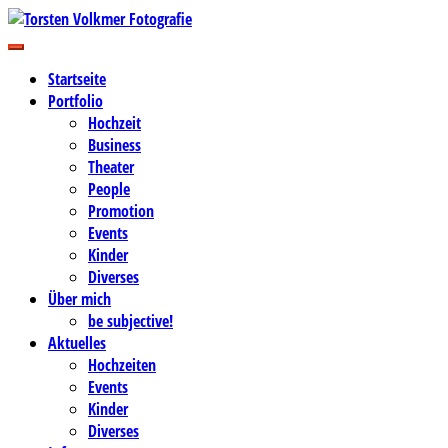
Zum
Inhalt
Business-, Portrait- und Hochzeitsfotografie
springen
Torsten Volkmer Fotografie
Startseite
Portfolio
Hochzeit
Business
Theater
People
Promotion
Events
Kinder
Diverses
Über mich
be subjective!
Aktuelles
Hochzeiten
Events
Kinder
Diverses