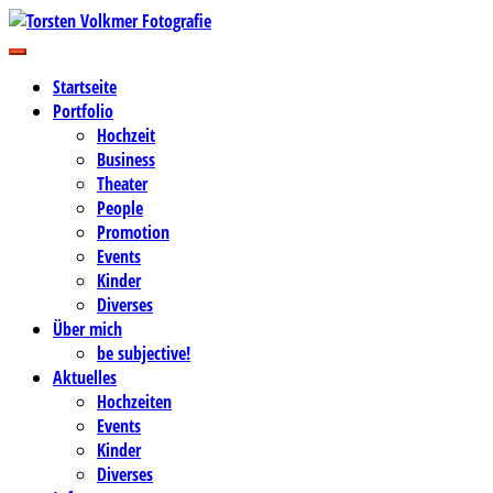
Zum
Inhalt
Business-, Portrait- und Hochzeitsfotografie
springen
Torsten Volkmer Fotografie
Startseite
Portfolio
Hochzeit
Business
Theater
People
Promotion
Events
Kinder
Diverses
Über mich
be subjective!
Aktuelles
Hochzeiten
Events
Kinder
Diverses