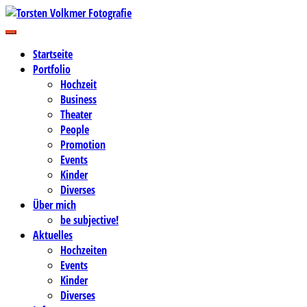
Zum
Inhalt
Business-, Portrait- und Hochzeitsfotografie
springen
Torsten Volkmer Fotografie
Startseite
Portfolio
Hochzeit
Business
Theater
People
Promotion
Events
Kinder
Diverses
Über mich
be subjective!
Aktuelles
Hochzeiten
Events
Kinder
Diverses