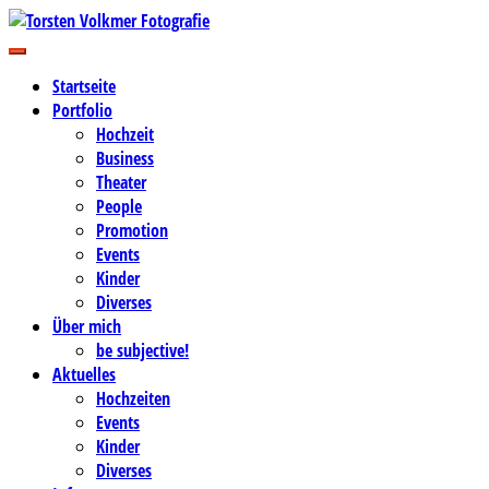
Zum
Inhalt
Business-, Portrait- und Hochzeitsfotografie
springen
Torsten Volkmer Fotografie
Startseite
Portfolio
Hochzeit
Business
Theater
People
Promotion
Events
Kinder
Diverses
Über mich
be subjective!
Aktuelles
Hochzeiten
Events
Kinder
Diverses