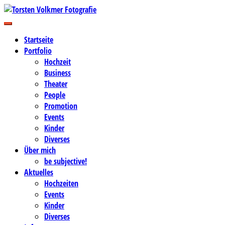
Zum
Inhalt
Business-, Portrait- und Hochzeitsfotografie
springen
Torsten Volkmer Fotografie
Startseite
Portfolio
Hochzeit
Business
Theater
People
Promotion
Events
Kinder
Diverses
Über mich
be subjective!
Aktuelles
Hochzeiten
Events
Kinder
Diverses