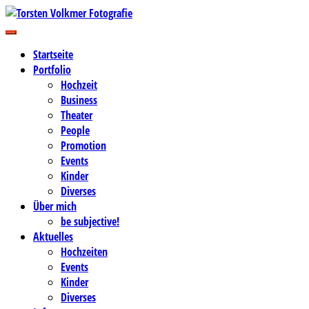
Zum
Inhalt
Business-, Portrait- und Hochzeitsfotografie
springen
Torsten Volkmer Fotografie
Startseite
Portfolio
Hochzeit
Business
Theater
People
Promotion
Events
Kinder
Diverses
Über mich
be subjective!
Aktuelles
Hochzeiten
Events
Kinder
Diverses