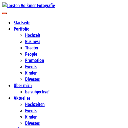
Zum
Inhalt
Business-, Portrait- und Hochzeitsfotografie
springen
Torsten Volkmer Fotografie
Startseite
Portfolio
Hochzeit
Business
Theater
People
Promotion
Events
Kinder
Diverses
Über mich
be subjective!
Aktuelles
Hochzeiten
Events
Kinder
Diverses