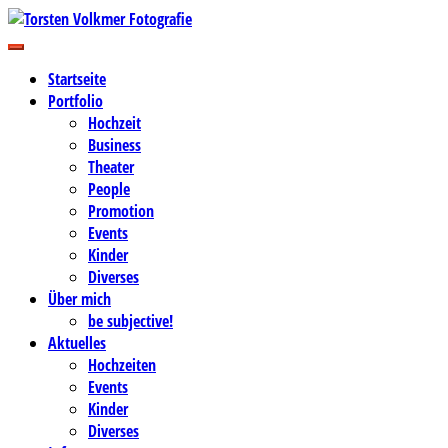
Zum
Inhalt
Business-, Portrait- und Hochzeitsfotografie
springen
Torsten Volkmer Fotografie
Startseite
Portfolio
Hochzeit
Business
Theater
People
Promotion
Events
Kinder
Diverses
Über mich
be subjective!
Aktuelles
Hochzeiten
Events
Kinder
Diverses